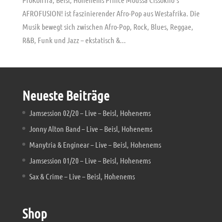
AFROFUSION! ist faszinierender Afro-Pop aus Westafrika. Die
Musik bewegt sich zwischen Afro-Pop, Rock, Blues, Reggae,
R&B, Funk und Jazz – ekstatisch &...
Neueste Beiträge
Jamsession 02/20 – Live – Beisl, Hohenems
Jonny Alton Band – Live – Beisl, Hohenems
Manytria & Enginear – Live – Beisl, Hohenems
Jamsession 01/20 – Live – Beisl, Hohenems
Sax & Crime – Live – Beisl, Hohenems
Shop