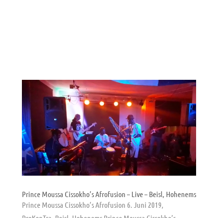
Prince Moussa Cissokho’s Afrofusion – Live – Beisl, Hohenems
Prince Moussa Cissokho’s Afrofusion 6. Juni 2019,
ProKonTra, Beisl, Hohenems Prince Moussa Cissokho’s