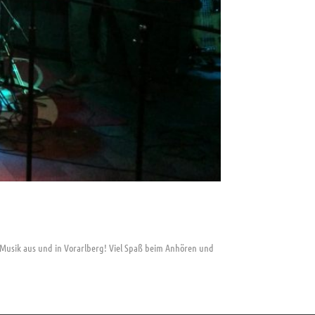
e Musik aus und in Vorarlberg! Viel Spaß beim Anhören und