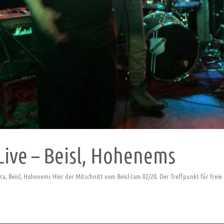
Live – Beisl, Hohenems
ra, Beisl, Hohenems Hier der Mitschnitt vom Beisl-Jam 02/20. Der Treffpunkt für frei