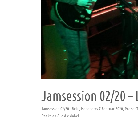
Jamsession 02/20 – 
Jamsession 02/20 - Beisl, Hohenems 7.Februar 2020, ProKonT
Danke an Alle die dabei...