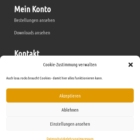
Mein Konto
Bestellungen ansehen
Downloads ansehen
Kontakt
mail@losa.rocks
Cookie-Zustimmung verwalten
anfrage@losa.rocks
Auch losa.rocks braucht Cookies - damit hier alles funktionieren kann.
www.losa.rocks
Akzeptieren
Ablehnen
Einstellungen ansehen
© losa.rocks | 2022.
Impressum
Datenschutzbelehrung
Impressum