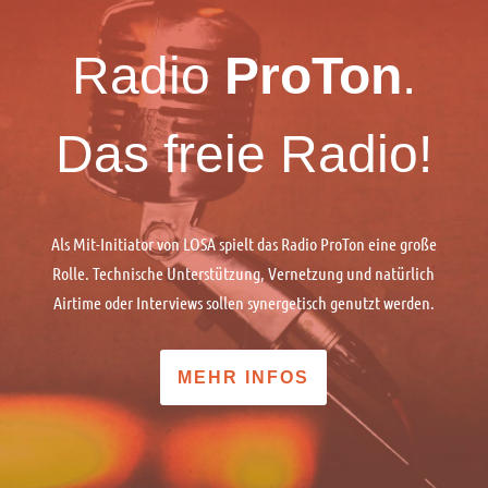
Radio
ProTon
.
Das freie Radio!
Als Mit-Initiator von LOSA spielt das Radio ProTon eine große
Rolle. Technische Unterstützung, Vernetzung und natürlich
Airtime oder Interviews sollen synergetisch genutzt werden.
MEHR INFOS