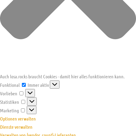
Auch losa.rocks braucht Cookies - damit hier alles funktionieren kann.
Funktional
Funktional
Immer aktiv
Vorlieben
Vorlieben
Statistiken
Statistiken
Marketing
Marketing
Optionen verwalten
Dienste verwalten
Verwalten von {vendor_count}-Lieferanten