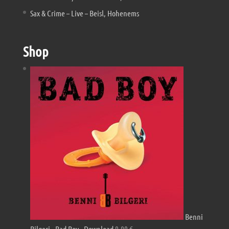
Sax & Crime – Live – Beisl, Hohenems
Shop
Benni
Bilgeri - Bad Boy - Download
9,90
€