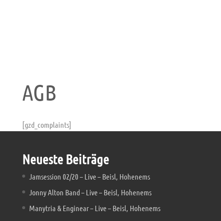
AGB
[gzd_complaints]
Neueste Beiträge
Jamsession 02/20 – Live – Beisl, Hohenems
Jonny Alton Band – Live – Beisl, Hohenems
Manytria & Enginear – Live – Beisl, Hohenems